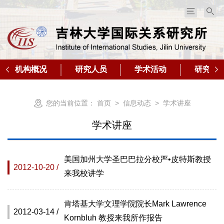
机构概况
研究人员
学术活动
研究成
您的当前位置：
首页
>
信息动态
>
学术讲座
学术讲座
美国加州大学圣巴巴拉分校严•皮特斯教授
2012-10-20 /
来我校讲学
肯塔基大学文理学院院长Mark Lawrence
2012-03-14 /
Kornbluh 教授来我所作报告