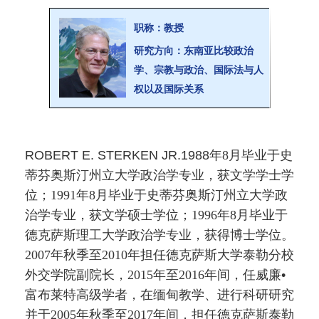
职称：
教授
研究方向
：
东南亚比较政治
学、宗教与政治、国际法与人
权以及国际关系
ROBERT E. STERKEN JR.1988年
8
月毕业于史
蒂芬奥斯汀州立大学政治学专业，获文学学士学
位；
1991
年
8
月毕业于史蒂芬奥斯汀州立大学政
治学专业，获文学硕士学位；
1996
年
8
月毕业于
德克萨斯理工大学政治学专业，获得博士学位。
2007
年秋季至
2010
年担任德克萨斯大学泰勒分校
外交学院副院长，
2015
年至
2016
年间，任威廉•
富布莱特高级学者，在缅甸教学、进行科研研究
并于
2005
年秋季至
2017
年间，担任德克萨斯泰勒