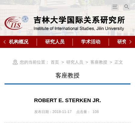
机构概况
研究人员
学术活动
研究成
您的当前位置：
首页
>
研究人员
>
客座教授
> 正文
客座教授
ROBERT E. STERKEN JR.
发布日期：2018-11-17
点击量：
108